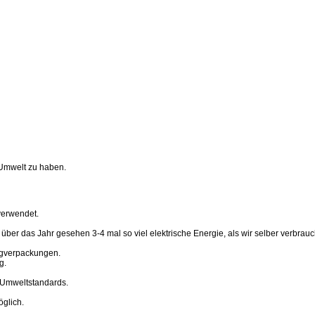
e Umwelt zu haben.
 verwendet.
 über das Jahr gesehen 3-4 mal so viel elektrische Energie, als wir selber verbr
egverpackungen.
g.
d Umweltstandards.
öglich.