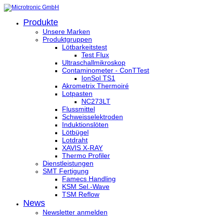
Produkte
Unsere Marken
Produktgruppen
Lötbarkeitstest
Test Flux
Ultraschallmikroskop
Contaminometer - ConTTest
IonSol TS1
Akrometrix Thermoiré
Lotpasten
NC273LT
Flussmittel
Schweisselektroden
Induktionslöten
Lötbügel
Lotdraht
XAVIS X-RAY
Thermo Profiler
Dienstleistungen
SMT Fertigung
Famecs Handling
KSM Sel.-Wave
TSM Reflow
News
Newsletter anmelden