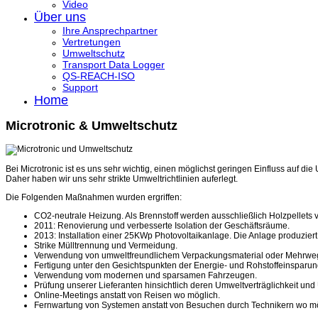
Video
Über uns
Ihre Ansprechpartner
Vertretungen
Umweltschutz
Transport Data Logger
QS-REACH-ISO
Support
Home
Microtronic & Umweltschutz
Bei Microtronic ist es uns sehr wichtig, einen möglichst geringen Einfluss auf di
Daher haben wir uns sehr strikte Umweltrichtlinien auferlegt.
Die Folgenden Maßnahmen wurden ergriffen:
CO2-neutrale Heizung. Als Brennstoff werden ausschließlich Holzpellets
2011: Renovierung und verbesserte Isolation der Geschäftsräume.
2013: Installation einer 25KWp Photovoltaikanlage. Die Anlage produziert
Strike Mülltrennung und Vermeidung.
Verwendung von umweltfreundlichem Verpackungsmaterial oder Mehrw
Fertigung unter den Gesichtspunkten der Energie- und Rohstoffeinsparun
Verwendung vom modernen und sparsamen Fahrzeugen.
Prüfung unserer Lieferanten hinsichtlich deren Umweltverträglichkeit un
Online-Meetings anstatt von Reisen wo möglich.
Fernwartung von Systemen anstatt von Besuchen durch Technikern wo m