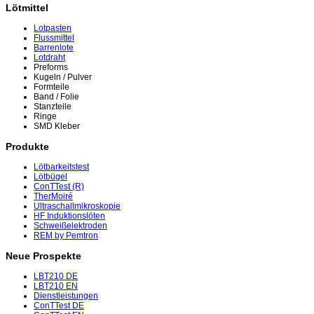
Lötmittel
Lotpasten
Flussmittel
Barrenlote
Lotdraht
Preforms
Kugeln / Pulver
Formteile
Band / Folie
Stanzteile
Ringe
SMD Kleber
Produkte
Lötbarkeitstest
Lötbügel
ConTTest (R)
TherMoiré
Ultraschallmikroskopie
HF Induktionslöten
Schweißelektroden
REM by Pemtron
Neue Prospekte
LBT210 DE
LBT210 EN
Dienstleistungen
ConTTest DE