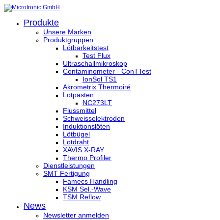
Produkte
Unsere Marken
Produktgruppen
Lötbarkeitstest
Test Flux
Ultraschallmikroskop
Contaminometer - ConTTest
IonSol TS1
Akrometrix Thermoiré
Lotpasten
NC273LT
Flussmittel
Schweisselektroden
Induktionslöten
Lötbügel
Lotdraht
XAVIS X-RAY
Thermo Profiler
Dienstleistungen
SMT Fertigung
Famecs Handling
KSM Sel.-Wave
TSM Reflow
News
Newsletter anmelden