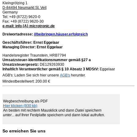
Kleingrötzing 1
D-84494 Neumarkt St. Veit
Germany
Tel: +49 (8722) 9620-0
Fax: +49 (8722) 9620-30
e-mail: info {A} microtronic.de
Dreiwortadresse:
///beibringen.häuser.erfolgreich
Geschäftsführer: Ernst Eggelaar
Managing Director: Ernst Eggelaar
Handelsregister Traunstein, HRB7794
Umsatzsteuer-Identifikationsnummer gemäß §27 a
Unsatzsteuergesetz:
DE129263930
Inhaltlich Verantwortlicher gemäß § 10 Absatz 3 MDStV:
Eggelaar
AGB's: Laden Sie sich hier unsere
AGB's
herunter.
Mindestbestellwert: 200.00 €
Wegbeschreibung als PDF
Hier klicken (930 kb)
An besten mit rechtem Mausklick und dann
Datei speichern
unter...
auf Ihrer Festplatte speichern und dann lokal aufrufen.
So erreichen Sie uns