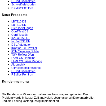
HF Induktionslöten
Schweißelektroden
REM by Pemtron
Neue Prospekte
LBT210 DE
LBT210 EN
Dienstleistungen
ConTTest DE
ConTTest EN
IonSol TS1 DE
IonSol TS1 EN
D&L Automator
iRaptor EYE Profiler
KSM Selective Solder
TSM Reflow Öfen
FAMECS Handling
FAMECS Laser Marking
Akrometrix
Ultraschallmikroskopie
HF Induktionslöten
REM by Pemtron
Kundenmeinung
Die Berater von Microtronic haben uns hervorragend geholfen. Das
Problem wurde in kurzer Zeit analysiert, Lösungsvorschläge unterbreitet
und die Lösung kostengünstig implementiert.