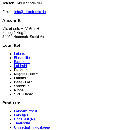
Telefon: +49 8722/9620-0
E-mail:
info@microtronic.de
Anschrift
Microtronic M. V. GmbH
Kleingrötzing 1
84494 Neumarkt-Sankt Veit
Lötmittel
Lotpasten
Flussmittel
Barrenlote
Lotdraht
Preforms
Kugeln / Pulver
Formteile
Band / Folie
Stanzteile
Ringe
SMD Kleber
Produkte
Lötbarkeitstest
Lötbügel
ConTTest (R)
TherMoiré
Ultraschallmikroskopie