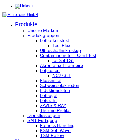
Produkte
Unsere Marken
Produktgruppen
Lötbarkeitstest
Test Flux
Ultraschallmikroskop
Contaminometer - ConTTest
IonSol TS1
Akrometrix Thermoiré
Lotpasten
NC273LT
Flussmittel
Schweisselektroden
Induktionslöten
Lötbügel
Lotdraht
XAVIS X-RAY
Thermo Profiler
Dienstleistungen
SMT Fertigung
Famecs Handling
KSM Sel.-Wave
TSM Reflow