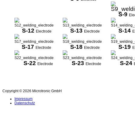
S-9
Ele
S-12
S-13
S-14
Electrode
Electrode
E
S-17
S-18
S-19
Electrode
Electrode
E
S-22
S-23
S-24
Electrode
Electrode
Copyright © 2026 Microtronic GmbH
Impressum
Datenschutz