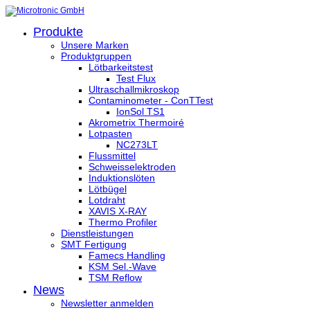
Produkte
Unsere Marken
Produktgruppen
Lötbarkeitstest
Test Flux
Ultraschallmikroskop
Contaminometer - ConTTest
IonSol TS1
Akrometrix Thermoiré
Lotpasten
NC273LT
Flussmittel
Schweisselektroden
Induktionslöten
Lötbügel
Lotdraht
XAVIS X-RAY
Thermo Profiler
Dienstleistungen
SMT Fertigung
Famecs Handling
KSM Sel.-Wave
TSM Reflow
News
Newsletter anmelden