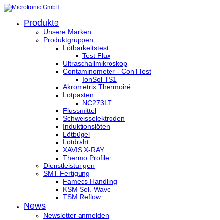
Produkte
Unsere Marken
Produktgruppen
Lötbarkeitstest
Test Flux
Ultraschallmikroskop
Contaminometer - ConTTest
IonSol TS1
Akrometrix Thermoiré
Lotpasten
NC273LT
Flussmittel
Schweisselektroden
Induktionslöten
Lötbügel
Lotdraht
XAVIS X-RAY
Thermo Profiler
Dienstleistungen
SMT Fertigung
Famecs Handling
KSM Sel.-Wave
TSM Reflow
News
Newsletter anmelden